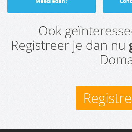
Meebieden?
Cont
Ook geïnteress
Registreer je dan nu
Domai
Registr