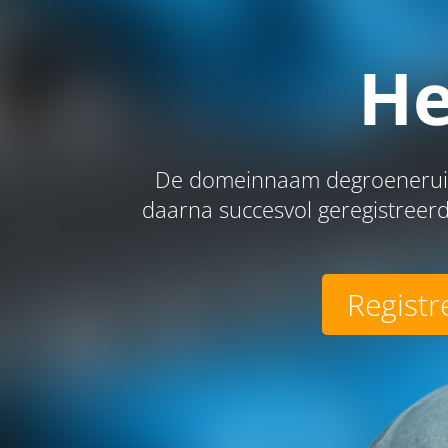
He
De domeinnaam degroeneruite
daarna succesvol geregistreerd
Registr